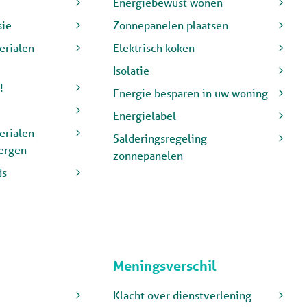
Energiebewust wonen
ie
Zonnepanelen plaatsen
erialen
Elektrisch koken
Isolatie
!
Energie besparen in uw woning
Energielabel
erialen
Salderingsregeling
ergen
zonnepanelen
ds
Meningsverschil
Klacht over dienstverlening