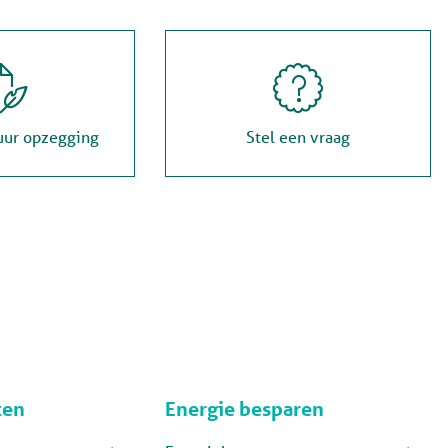


uur opzegging
Stel een vraag
ten
Energie besparen