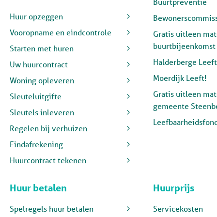
Buurtpreventie
Huur opzeggen
Bewonerscommiss
Vooropname en eindcontrole
Gratis uitleen mat
buurtbijeenkomst
Starten met huren
Halderberge Leeft
Uw huurcontract
Moerdijk Leeft!
Woning opleveren
Gratis uitleen mat
Sleuteluitgifte
gemeente Steenb
Sleutels inleveren
Leefbaarheidsfon
Regelen bij verhuizen
Eindafrekening
Huurcontract tekenen
Huur betalen
Huurprijs
Spelregels huur betalen
Servicekosten