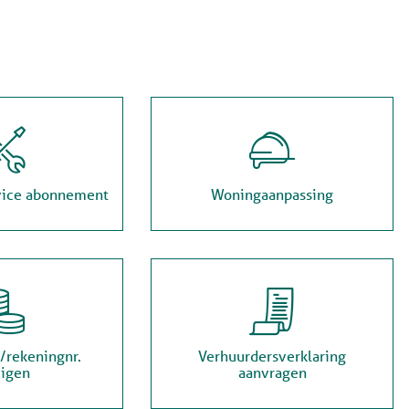


vice abonnement
Woningaanpassing


/rekeningnr.
Verhuurdersverklaring
zigen
aanvragen