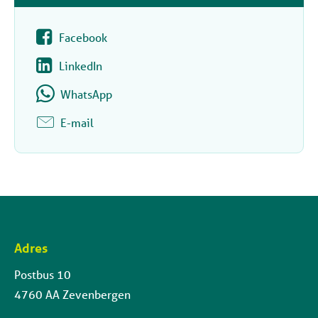
Facebook
LinkedIn
WhatsApp
E-mail
Adres
Contactinformatie
Postbus 10
4760 AA Zevenbergen