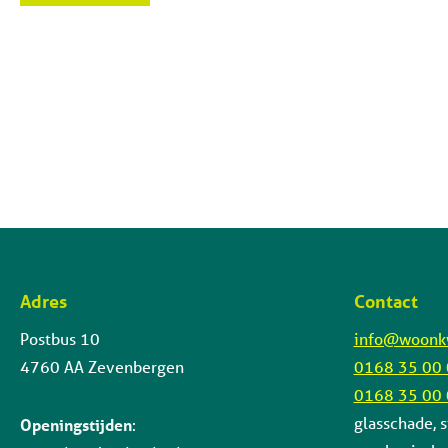
Adres
Contact
Contactinformatie
Postbus 10
info@woonkw
4760 AA Zevenbergen
0168 35 00
0168 35 00
glasschade, s
Openingstijden
: