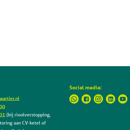
Social media:
artier.nl
 00
 01
(bij rioolverstopping,
toring aan CV-ketel of