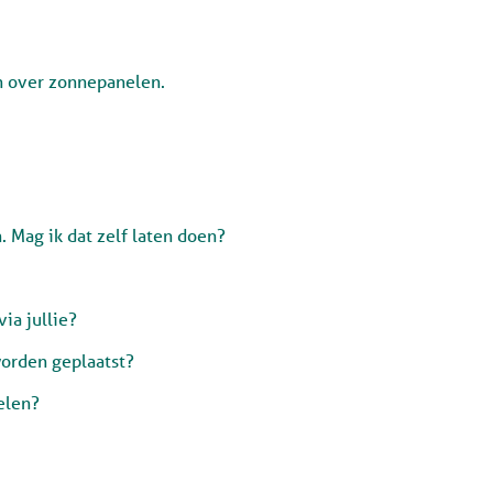
n over zonnepanelen.
. Mag ik dat zelf laten doen?
ia jullie?
worden geplaatst?
elen?