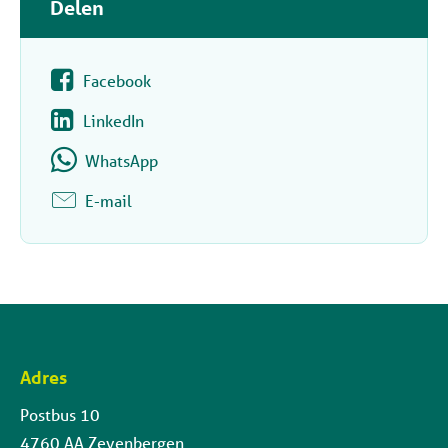
Delen
Facebook
LinkedIn
WhatsApp
E-mail
Adres
Contactinformatie
Postbus 10
4760 AA Zevenbergen