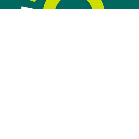
© Woonkwartier
Contact
Disclaimer
Privacyverklaring
Toegankelijkheid