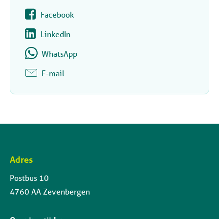
Facebook
LinkedIn
WhatsApp
E-mail
Adres
Contactinformatie
Postbus 10
4760 AA Zevenbergen