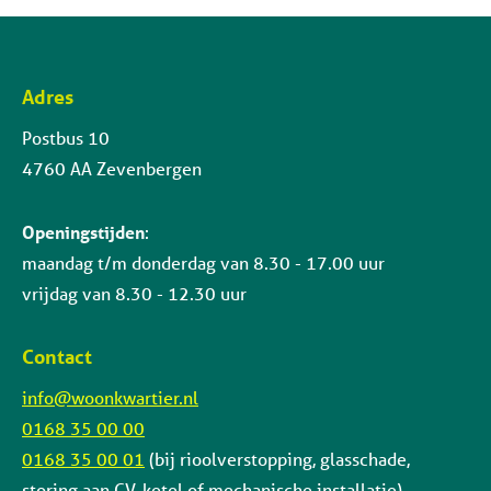
Adres
Contactinformatie
Postbus 10
4760 AA Zevenbergen
Openingstijden
:
maandag t/m donderdag van 8.30 - 17.00 uur
vrijdag van 8.30 - 12.30 uur
Contact
info@woonkwartier.nl
0168 35 00 00
0168 35 00 01
(bij rioolverstopping, glasschade,
storing aan CV-ketel of mechanische installatie)