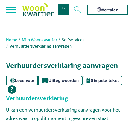
Naar de homepage
Ga naar Hoofd
Vertalen
Home
Mijn Woonkwartier
Selfservices
Naar hoofdinhoud
Naar hoofdnavigatiemenu
Naar zoeken
Verhuurdersverklaring aanvragen
Verhuurdersverklaring aanvragen
Lees voor
Uitleg woorden
Simpele tekst
Verhuurdersverklaring
U kan een verhuurdersverklaring aanvragen voor het
adres waar u op dit moment ingeschreven staat.