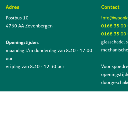
Adres
Contact
Contactinformatie
Postbus 10
info@woonkw
4760 AA Zevenbergen
0168 35 00
0168 35 00
glasschade, s
Openingstijden
:
mechanische 
maandag t/m donderdag van 8.30 - 17.00
uur
vrijdag van 8.30 - 12.30 uur
Voor spoedre
openingstijd
doorgeschake
© Woonkwartier