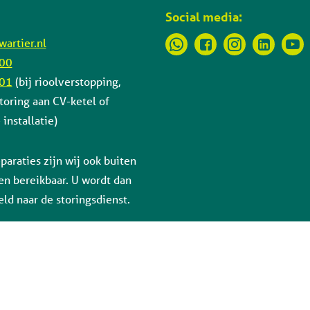
Social media:
artier.nl
 00
 01
(bij rioolverstopping,
toring aan CV-ketel of
installatie)
paraties zijn wij ook buiten
en bereikbaar. U wordt dan
ld naar de storingsdienst.