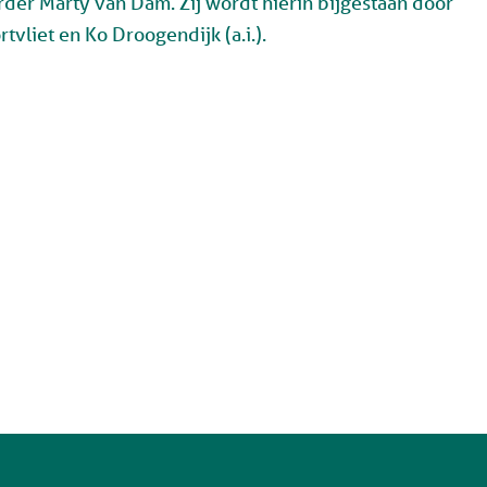
rder Marty van Dam. Z
ij wordt hierin bijgestaan door
rtvliet en
Ko Droogendijk
(a.i.)
.