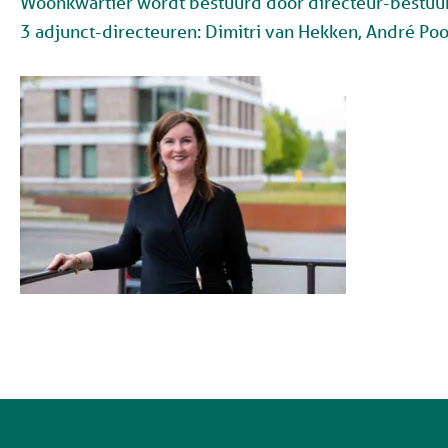
Woonkwartier wordt bestuurd door directeur-bestuu
3 adjunct-directeuren: Dimitri van Hekken, André Poo