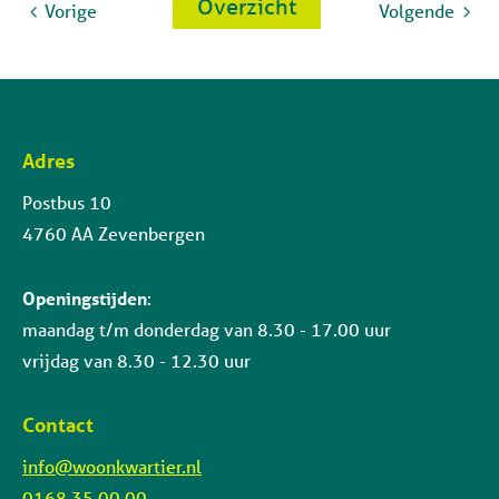
Overzicht
Vorige
Volgende
Adres
Contactinformatie
Postbus 10
4760 AA Zevenbergen
Openingstijden
:
maandag t/m donderdag van 8.30 - 17.00 uur
vrijdag van 8.30 - 12.30 uur
Contact
info@woonkwartier.nl
0168 35 00 00