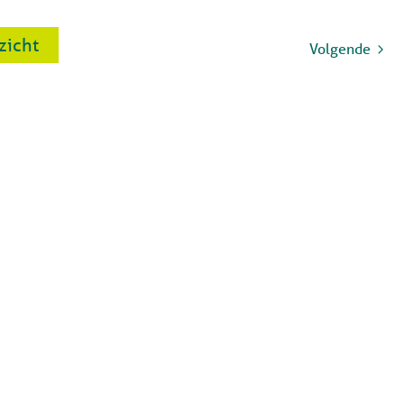
rzicht
Volgende
Social media:
artier.nl
 00
 01
(bij rioolverstopping,
toring aan CV-ketel of
installatie)