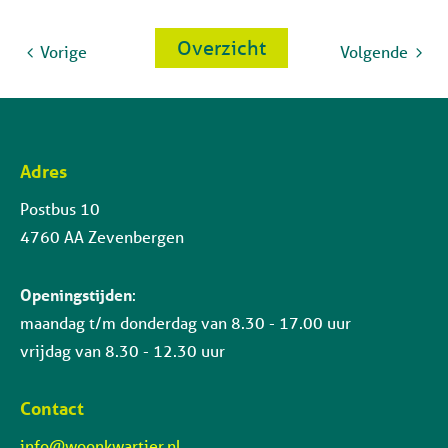
Overzicht
Vorige
Volgende
Adres
Contactinformatie
Postbus 10
4760 AA Zevenbergen
Openingstijden
:
maandag t/m donderdag van 8.30 - 17.00 uur
vrijdag van 8.30 - 12.30 uur
Contact
info@woonkwartier.nl