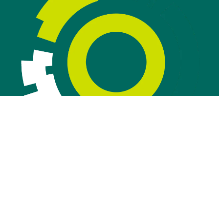
© Woonkwartier
Contact
Disclaimer
Privacyverklaring
Toegankelijkheid