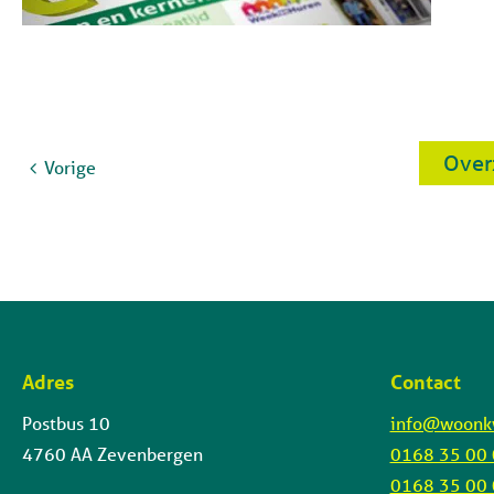
Ove
Vorige
Adres
Contact
Contactinformatie
Postbus 10
info@woonkw
4760 AA Zevenbergen
0168 35 00
0168 35 00