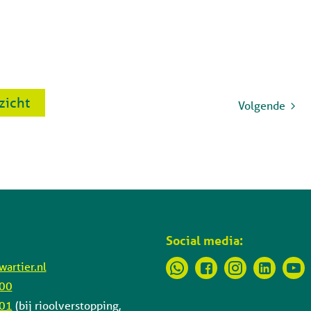
rzicht
Volgende
Social media:
artier.nl
 00
 01
(bij rioolverstopping,