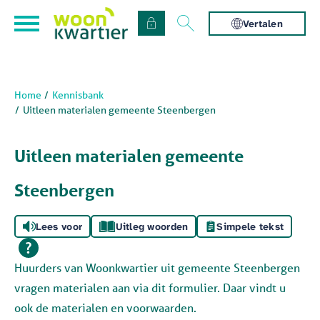
Naar de homepage
Ga naar Hoofd
Vertalen
Home
Kennisbank
Naar hoofdinhoud
Naar hoofdnavigatiemenu
Naar zoeken
Uitleen materialen gemeente Steenbergen
Uitleen materialen gemeente
Steenbergen
Lees voor
Uitleg woorden
Simpele tekst
Huurders van Woonkwartier uit gemeente Steenbergen
vragen materialen aan via dit formulier. Daar vindt u
ook de materialen en voorwaarden.