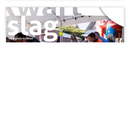
De digitale Kwartslag is van juli is weer
uit
10-7-2025
Vorige week verstuurden we weer een digitale
Kwartslag naar bewoners waarvan het e-