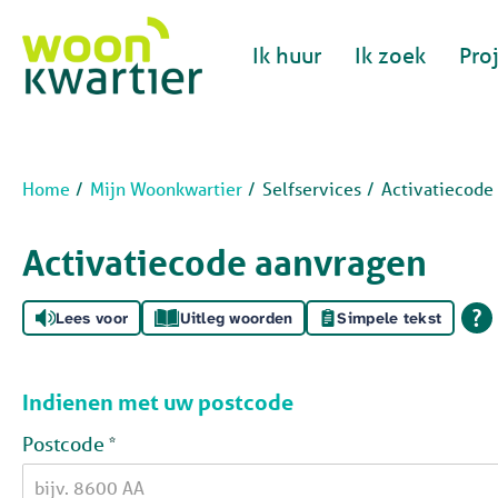
Naar de homepage
Ik huur
Ik zoek
Pro
Naar hoofdinhoud
Naar hoofdnavigatiemenu
Naar zoeken
Home
Mijn Woonkwartier
Selfservices
Activatiecode
Activatiecode aanvragen
Lees voor
Uitleg woorden
Simpele tekst
Indienen met uw postcode
Verplicht veld
Postcode
*