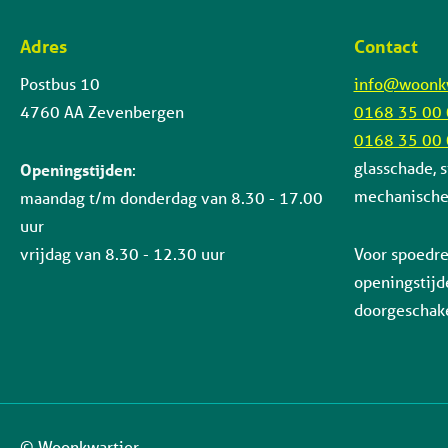
Adres
Contact
Contactinformatie
Postbus 10
info@woonkw
4760 AA Zevenbergen
0168 35 00
0168 35 00
glasschade, s
Openingstijden
:
mechanische 
maandag t/m donderdag van 8.30 - 17.00
uur
vrijdag van 8.30 - 12.30 uur
Voor spoedre
openingstijd
doorgeschake
© Woonkwartier