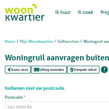
Naar de homepage
Ik huur
Ik zoek
Pro
Naar hoofdinhoud
Naar hoofdnavigatiemenu
Naar zoeken
Home
Mijn Woonkwartier
Selfservices
Woningruil aa
Woningruil aanvragen buite
Lees voor
Uitleg woorden
Simpele tekst
Indienen met uw postcode
Verplicht veld
Postcode
*