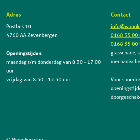
Adres
Contact
Contactinformatie
Postbus 10
info@woonkw
4760 AA Zevenbergen
0168 35 00
0168 35 00
glasschade, s
Openingstijden
:
mechanische 
maandag t/m donderdag van 8.30 - 17.00
uur
vrijdag van 8.30 - 12.30 uur
Voor spoedre
openingstijd
doorgeschake
© Woonkwartier